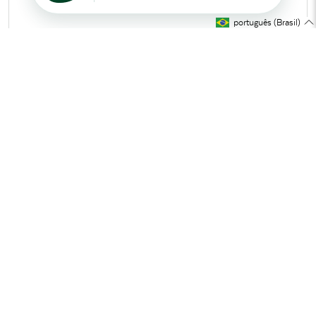
português (Brasil)
O design icônico de Tidelli
MEDIDAS
W
D
H
AH
SH
WGT.
-
6.25''
4.75''
-
-
1.1 Ibs
-
16 cm
12 cm
-
-
0,5 Kg
W - largura D-profundidade H - altura AH - altura do braço SH -
altura do assento WGT - peso
Obs: as medidas tem variação possível de mais ou menos 0,5
polegadas (espaço de manobra)x