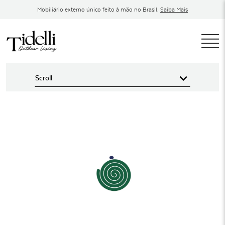
Pular
Mobiliário externo único feito à mão no Brasil.
Saiba Mais
para
o
conteúdo
T