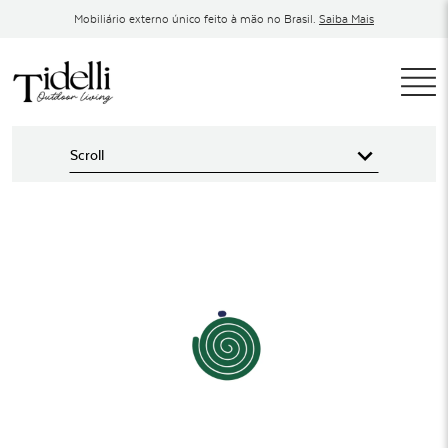
Pular
Mobiliário externo único feito à mão no Brasil.
Saiba Mais
para
o
conteúdo
T